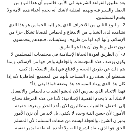
بعد تطبيق القواعد الشرعية في الأمر، فالمهم أن هذا النوع من
العمل والسير فيه وبهذه العقلية لاشك أنه يخدم أعداء هذه الأمة ولا
يخدم المسلمين.
2- والنوع الثاني من الانحراف الذي يجر إليه الحماس هو هذا الذي
نشاهده لدى الشباب من الاندفاع والحماس لقضايا تشكل جزءً من
الإسلام، وأنها لابد لها من ظروف وملابسات، فنجدهم يتحمسون
دون تعقل ويظنون أن هذا هو الطريق.
3- أن الطريق لعودة الحياة الإسلامية في مجتمعات المسلمين لا
يكون بوصف هذه المجتمعات بالجاهلية وإخراجها من الإسلام، وإنما
يتم ذلك عن طريق الحجة والإقناع في إطار الإسلام، إذ كيف
نستطيع أن نصف رواد المساجد بأنهم من المجتمع الجاهلي! لأنه إذا
كان هذا الذي يرتاد المساجد هذا وضعه فماذا بقي إذاً؟
فهذا الاتجاه الذي يمارس الآن لحشو الشباب بالحماس والانفعال
لاشك أنه لا يخدم القضية الإسلامية؛ لأننا في هذه المرحلة نحتاج
إلى التعقل، فالشباب مطالبون الآن بأخذ الحذر ومعرفة حقيقة
الأمور؛ لأن حسن النية وحده لا يكفي، بل لابد من أن نزن الأمور
بميزان الشرع، والعجلة ليست من صفات المسلم؛ لأن المسلم
الحق هو الذي ينقاد لشرع الله، ولا تأخذه العاطفة ليدمر نفسه