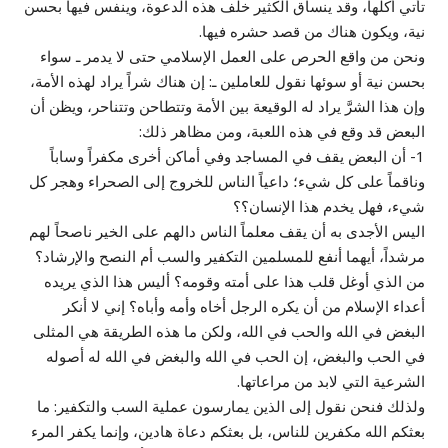
تأتي أُكلها، وقد ينساق الكثير خلف هذه الدعوة، وينفس فيها بحسن
نية، ويكون هناك من قصد حشره فيها.
ونحن من واقع الحرص على العمل الإسلامي حتى لا يدمر ـ سواء
بحسن نية أو سوئها نقول للعاملين ـ: إن هناك شراً يراد لهذه الأمة،
وإن هذا الشرَّ يراد له الوقيعة بين الأمة وتتطاحن وتتناحر، ويظن أن
البعض قد وقع في هذه اللعبة، ومن مظاهر ذلك:
1- أن البعض يقف في المساجد وفي أماكن أخرى مكفراً وساباً
وناقماً على كل شيء؛ داعياً الناس للخروج إلى الصحراء وهجر كل
شيء، فهل يخدم هذا الإنسان؟؟
اليس الأجدى به أن يقف معلماً الناس دالهم على الخير ناصحاً لهم
مرشداً، أيهما أنفع للمسلمين التكفير والسب أم النصح والإرشاد؟
من الذي أوغل قلب هذا على أمته وقومه؟ أليس هذا الذي يريده
أعداء الإسلام من أن يكره الرجل أخاه وأمه وأباه؟ إني لا أنكر
البغض في الله والحب في الله، ولكن ما هذه الطريقة هي المثلى
في الحب والبغض، إن الحب في الله والبغض في الله له أصوله
الشرعية التي لابد من مراعاتها.
ولذلك فنحن نقول إلى الذين يمارسون عملية السب والتكفير: ما
بعثكم الله مكفرين للناس، بل بعثكم دعاة هادين، وإنما يكفر المرء