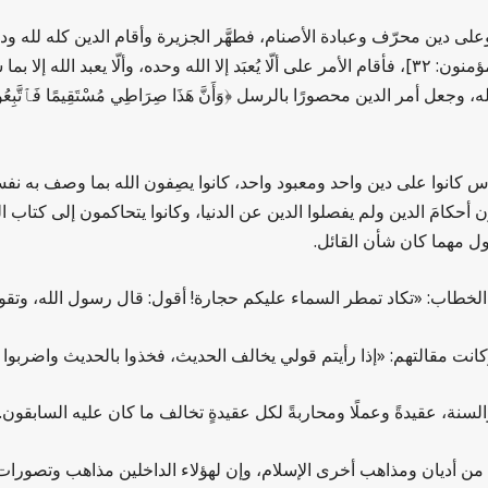
لى دين محرّف وعبادة الأصنام، فطهَّر الجزيرة وأقام الدين كله لله و
﴿أَنِ ٱعْبُدُوا ٱللَّهَ مَا لَكُمْ مِنْ إِلـٰهٍ غَيْرُهُ﴾ [المؤمنون: ٣٢]، فأقام الأمر على ألّا يُعبَد إلا ال
مر الدين محصورًا بالرسل ﴿وَأَنَّ هَذَا صِرَاطِي مُسْتَقِيمًا فَٱتَّبِعُوهُ وَلَا تَتّ
س كانوا على دين واحد ومعبود واحد، كانوا يصِفون الله بما وصف به نف
أحكامَ الدين ولم يفصلوا الدين عن الدنيا، وكانوا يتحاكمون إلى كتاب الل
قول مهما كان شأن القائل.
الخطاب: «تكاد تمطر السماء عليكم حجارة! أقول: قال رسول الله، وتقو
وكانت مقالتهم: «إذا رأيتم قولي يخالف الحديث، فخذوا بالحديث واضربوا 
السنة، عقيدةً وعملًا ومحاربةً لكل عقيدةٍ تخالف ما كان عليه السابقون.
س من أديان ومذاهب أخرى الإسلام، وإن لهؤلاء الداخلين مذاهب وتصورا