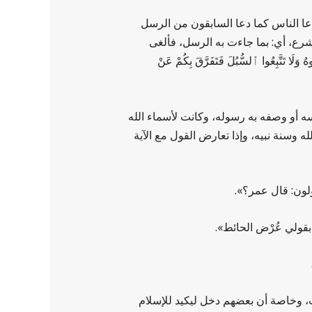
دعا الناس كما دعا السابقون من الرسل
له وحده، وألّا يعبد الله إلا بما شرع، أي: بما جاءت به الرسل، فألغى
َبِعُوا ٱلسُّبُلَ فَتَفَرَّقَ بِكُمْ عَنْ
سه أو وصفه به رسوله، وكانت لأسماء الله
ه وسنة نبيه، وإذا تعارض القول مع الآية
لون: قال عمر؟».
بقولي عُرْض الحائط».
ت، وخاصة أن بعضهم دخل ليكيد للإسلام