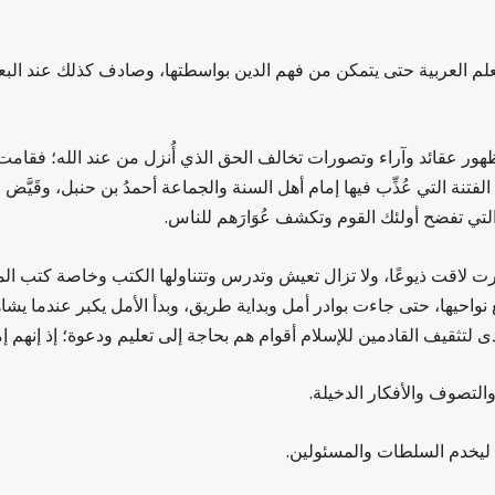
لم العربية حتى يتمكن من فهم الدين بواسطتها، وصادف كذلك عند الب
ظهور عقائد وآراء وتصورات تخالف الحق الذي أُنزل من عند الله؛ فقامت
فتنة التي عُذِّب فيها إمام أهل السنة والجماعة أحمدُ بن حنبل، وقَيَّض ا
لتي تفضح أولئك القوم وتكشف عُوَارَهم للناس.
ت لاقت ذيوعًا، ولا تزال تعيش وتدرس وتتناولها الكتب وخاصة كتب المس
 نواحيها، حتى جاءت بوادر أمل وبداية طريق، وبدأ الأمل يكبر عندما يشا
ثقيف القادمين للإسلام أقوام هم بحاجة إلى تعليم ودعوة؛ إذ إنهم إما