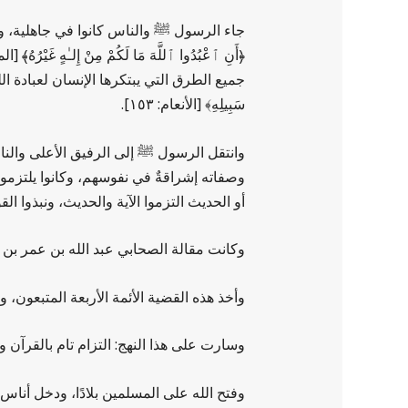
جاء الرسول ﷺ والناس كانوا في جاهلية، وع
جميع الطرق التي يبتكرها الإنسان لعبادة الله، وجعل أ
سَبِيلِهِ﴾ [الأنعام: ١٥٣].
وانتقل الرسول ﷺ إلى الرفيق الأعلى والنا
وصفاته إشراقةٌ في نفوسهم، وكانوا يلتزمون 
أو الحديث التزموا الآية والحديث، ونبذوا ال
وكانت مقالة الصحابي عبد الله بن عمر بن 
وأخذ هذه القضية الأئمة الأربعة المتبعون، 
وسارت على هذا النهج: التزام تام بالقرآن و
وفتح الله على المسلمين بلادًا، ودخل أنا