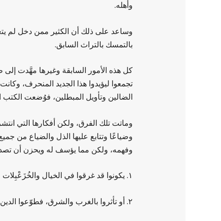
وأهله.
وساعد على ذلك أن الكثير ممن دخل لم يتع
بالتمسك بالتراث السابق.
كل هذه الأمور السابقة وغيرها مهَّدت إلى 
تجمعوا ليؤيدوا هذا الجديد المنحرف، وكانت ال
الضالين وتأويل المبطلين، فوُضعت الكتب ا
وماتت تلك الفرق، ولكن أفكارها التي انتشر
وضياعًا وتتابع عليها الذل والضياع من جميع
وفهمه، ولكن مما يؤسف له ويحزن أن تصدى لت
١. يكونوا قد غرقوا في الخيال والخُزَعْبِلات والتصوف والأفكار الدخيلة.
٢. أو تأثروا بالغرب والشرق، فطوّعوا الدين ليخدم السلطات والمسئولين.