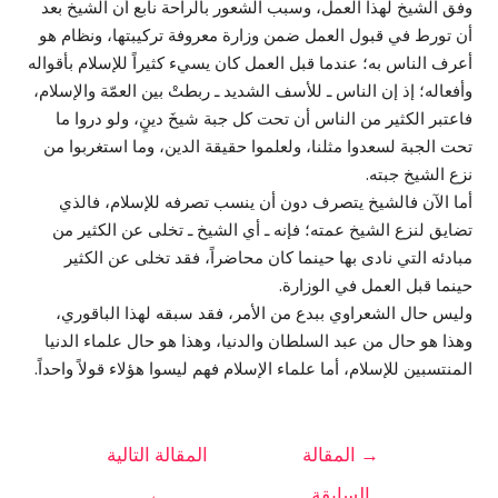
وفق الشيخ لهذا العمل، وسبب الشعور بالراحة نابع أن الشيخ بعد
أن تورط في قبول العمل ضمن وزارة معروفة تركيبتها، ونظام هو
أعرف الناس به؛ عندما قبل العمل كان يسيء كثيراً للإسلام بأقواله
وأفعاله؛ إذ إن الناس ـ للأسف الشديد ـ ربطتْ بين العمّة والإسلام،
فاعتبر الكثير من الناس أن تحت كل جبة شيخَ دينٍ، ولو دروا ما
تحت الجبة لسعدوا مثلنا، ولعلموا حقيقة الدين، وما استغربوا من
نزع الشيخ جبته.
أما الآن فالشيخ يتصرف دون أن ينسب تصرفه للإسلام، فالذي
تضايق لنزع الشيخ عمته؛ فإنه ـ أي الشيخ ـ تخلى عن الكثير من
مبادئه التي نادى بها حينما كان محاضراً، فقد تخلى عن الكثير
حينما قبل العمل في الوزارة.
وليس حال الشعراوي ببدع من الأمر، فقد سبقه لهذا الباقوري،
وهذا هو حال من عبد السلطان والدنيا، وهذا هو حال علماء الدنيا
المنتسبين للإسلام، أما علماء الإسلام فهم ليسوا هؤلاء قولاً واحداً.
→
المقالة
المقالة التالية
السابقة
←