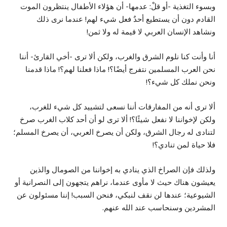
وبسوء التغذية -أو قلْ: عدمها- أن هؤلاء الأطفال ينتظرون الموت
القادم دون أن يستطيع أحدٌ فعل شيء لهم! عندما نرى ذلك
ونشاهد الإنسان العربي لا قيمة له ولا ثمن!
أنا وأنت كنا نلوم الشرق والغرب، ولكن ألا ترى -أخي القارئ- أننا
نحن العرب المسلمين نتفرج أيضًا؟! ماذا فعلنا لهم؟! ماذا قدمنا
ونحن نملك كل شيء؟!
ألا ترى أنه من المفارقات أننا نسعى لتشييد كل شيء للغرب،
ولكن لإخواننا لا نفعل شيئًا؟! ألا ترى لو أن أحد كلاب الغرب صرخ
لتنادى له رجال الشرق، ولكن أن يصرخ العربي، أن يصرخ المسلم؛
فلا حياة لمن تنادي؟!
ولذلك فإن الصراخ الذي ينادي به إخواننا من الصومال والذين
يعيشون هناك حيث لا مأوى عندما، نراهم يتجهون إلى النصرانية أو
الشيوعية؛ عندها لن نقف لنبكي، فنحن السبب! إننا مسئولون عن
المشردين وسنحاسب عند الله عنهم.