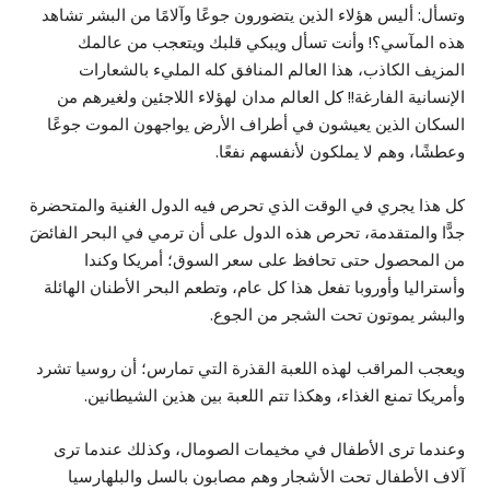
وتسأل: أليس هؤلاء الذين يتضورون جوعًا وآلامًا من البشر تشاهد
هذه المآسي؟! وأنت تسأل ويبكي قلبك ويتعجب من عالمك
المزيف الكاذب، هذا العالم المنافق كله المليء بالشعارات
الإنسانية الفارغة!! كل العالم مدان لهؤلاء اللاجئين ولغيرهم من
السكان الذين يعيشون في أطراف الأرض يواجهون الموت جوعًا
وعطشًا، وهم لا يملكون لأنفسهم نفعًا.
كل هذا يجري في الوقت الذي تحرص فيه الدول الغنية والمتحضرة
جدًّا والمتقدمة، تحرص هذه الدول على أن ترمي في البحر الفائضَ
من المحصول حتى تحافظ على سعر السوق؛ أمريكا وكندا
وأستراليا وأوروبا تفعل هذا كل عام، وتطعم البحر الأطنان الهائلة
والبشر يموتون تحت الشجر من الجوع.
ويعجب المراقب لهذه اللعبة القذرة التي تمارس؛ أن روسيا تشرد
وأمريكا تمنع الغذاء، وهكذا تتم اللعبة بين هذين الشيطانين.
وعندما ترى الأطفال في مخيمات الصومال، وكذلك عندما ترى
آلاف الأطفال تحت الأشجار وهم مصابون بالسل والبلهارسيا