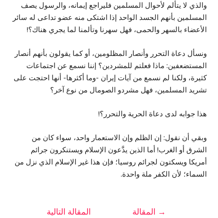
والذي لا يتألم لأحوال المسلمين فليراجع إيمانه، والرسول يصف
المسلمين بأنهم الجسد الواحد إذا اشتكى منه عضو تداعى له سائر
الأعضاء بالسهر والحمى، فهل سهرنا وتألمنا لما يجري هناك؟!
ونسأل دعاة التحرر وأنصار المظلومين، أو كما يقولون بأنهم أنصار
المستضعفين: ماذا فعلتم للمشردين؟ إننا نسمع عن اجتماعات
كثيرة، ولكنا لم نسمع من آيات إيران -وما أكثرها- أنها احتجت على
تشريد المسلمين، فهل مشردو الصومال من نوع آخر؟
هذا جوابه لدى دعاة الحرية والتحرر؟!
وبقي أن نقول: إن الظلم وإن الاستعمار واحد، سواء كان من
الشرق أو الغرب! أما الذين يدَّعون الإسلام ويستنكرون جرائم
أمريكا ويسكتون لجرائم روسيا؛ فإن هذا غير الإسلام الذي نزل من
السماء؛ لأن الكفر ملة واحدة.
→
المقالة
المقالة التالية