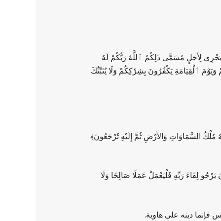
لِأَجَلٍ مُسَمًّى ذَلِكُمُ ٱللَّهُ رَبُّكُمْ لَهُ
وْمَ ٱلْقِيَامَةِ يَكْفُرُونَ بِشِرْكِكُمْ وَلَا يُنَبِّئُكَ
َهُ مُلْكُ السَّمَاوَاتِ وَالأَرْضِ ثُمَّ إِلَيْهِ تُرْجَعُونَ
﴾
رَبِّهِ فَلْيَعْمَلْ عَمَلًا صَالِحًا وَلَا
اس فإنما دينه على هاوية.