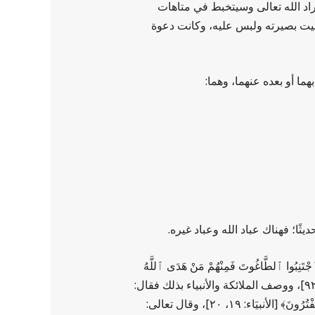
مراد الله تعالى وسيتخبط في متاهات
ميت بصيرته ولبس عليه، وكانت دعوة
ما أو بعده عنهما، وهما:
ديثًا؛ فهناك عباد الله وعباد غيره.
ِبُوا ٱلطَّاغُوتَ فَمِنْهُمْ مَنْ هَدَى ٱللَّهُ
وَمِنْهُمْ مَنْ حَقَّتْ عَلَيْهِ ٱلضَّلَالَةُ﴾ [النّحل: ٣٦]، وقال تعالى: ﴿إِنَّ هَذِهِ أُمَّتُكُمْ أُمَّةً وَاحِدَةً وَأَنَا رَبُّكُمْ فَٱعْبُدُونِ﴾ [الأنبيَاء: ٩٢]، ووصف الملائكة والأنبياء بذلك فقال:
﴿وَلَهُ مَنْ فِي ٱلسَّمَاوَاتِ وَٱلْأَرْضِ وَمَنْ عِنْدَهُ لَا يَسْتَكْبِرُونَ عَنْ عِبَادَتِهِ وَلَا يَسْتَحْسِرُونَ * يُسَبِّحُونَ ٱللَّيْلَ وَٱلنَّهَارَ لَا يَفْتُرُونَ﴾ [الأنبيَاء: ١٩، ٢٠]، وقال تعالى: