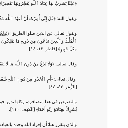
﴿عَيْنًا يَشْرَبُ بِهَا عِبَادُ ٱللَّهِ يُفَجِّرُونَهَا تَفْجِيرًا﴾ [الإنسَان: ٦]، 
ويقول الله: ﴿قُلْ إِنِّي أُمِرْتُ أَنْ أَعْبُدَ ٱللَّهَ مُخْلِ
ويقول تعالى عن الذين ضلوا الطريق: ﴿يُولِجُ ٱللَّيْلَ فِي
ٱلْمُلْكُ وَٱلَّذِينَ تَدْعُونَ مِنْ دُونِهِ مَا يَمْلِكُونَ مِ
مِثْلُ خَبِيرٍ﴾ [فَاطِر: ١٣، ١٤].
وقال تعالى: ﴿وَلَا تَدْعُ مِنْ دُونِ ٱللَّهِ مَا لَا يَنْفَعُك
وقال تعالى: ﴿أَمِ ٱتَّخَذُوا مِنْ دُونِ ٱللَّهِ شُفَعَاءَ قُل
[الزُّمَر: ٤٣، ٤٤].
والنصوص في هذا متضافرة، وكلها تدور حول إفراد الله
يُشْرِكْ بِعِبَادَةِ رَبِّهِ أَحَدًا﴾ [الكهف: ١١٠].
والذي يتقرر هنا: أن إفراد الله وحده بالعبا