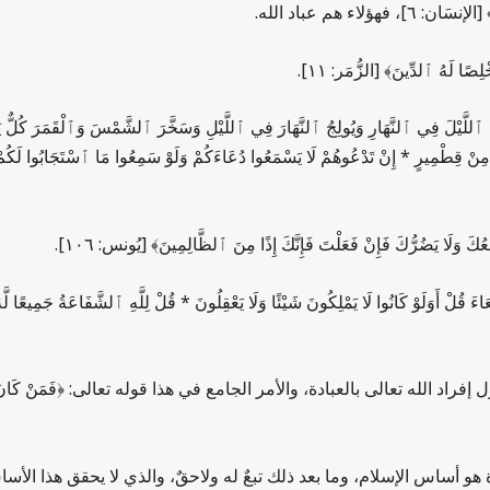
فهؤلاء هم عباد الله.
صًا لَهُ ٱلدِّينَ﴾ [الزُّمَر: ١١].
 ٱلنَّهَارِ وَيُولِجُ ٱلنَّهَارَ فِي ٱللَّيْلِ وَسَخَّرَ ٱلشَّمْسَ وَٱلْقَمَرَ كُلٌّ يَجْرِي 
نْ قِطْمِيرٍ * إِنْ تَدْعُوهُمْ لَا يَسْمَعُوا دُعَاءَكُمْ وَلَوْ سَمِعُوا مَا ٱسْتَجَابُوا لَكُمْ وَيَ
َ وَلَا يَضُرُّكَ فَإِنْ فَعَلْتَ فَإِنَّكَ إِذًا مِنَ ٱلظَّالِمِينَ﴾ [يُونس: ١٠٦].
ْ أَوَلَوْ كَانُوا لَا يَمْلِكُونَ شَيْئًا وَلَا يَعْقِلُونَ * قُلْ لِلَّهِ ٱلشَّفَاعَةُ جَمِيعًا
لّ
 تعالى بالعبادة، والأمر الجامع في هذا قوله تعالى: ﴿فَمَنْ كَانَ يَرْجُو لِقَاءَ 
دة هو أساس الإسلام، وما بعد ذلك تبعٌ له ولاحقٌ، والذي لا يحقق هذا الأس