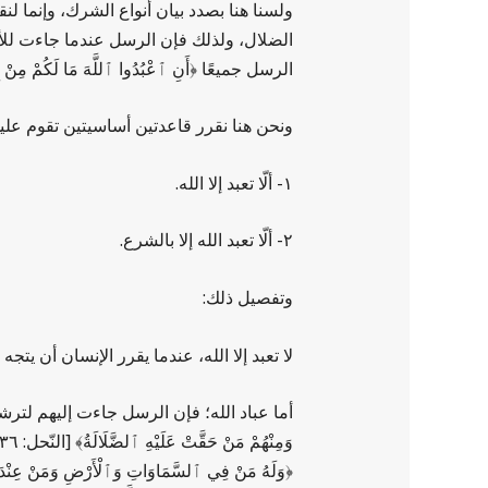
ولسنا هنا بصدد بيان أنواع الشرك، وإنما لن
الضلال، ولذلك فإن الرسل عندما جاءت للأ
الرسل جميعًا ﴿أَنِ ٱعْبُدُوا ٱللَّهَ مَا لَكُمْ مِنْ إِلـ
ونحن هنا نقرر قاعدتين أساسيتين تقوم عليهما
١- ألّا تعبد إلا الله.
٢- ألّا تعبد الله إلا بالشرع.
وتفصيل ذلك:
لا تعبد إلا الله، عندما يقرر الإنسان أن يتجه 
أما عباد الله؛ فإن الرسل جاءت إليهم لترشدهم؛ فكما قال