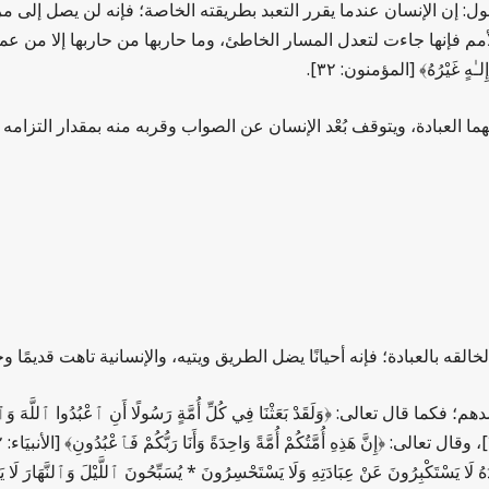
قول: إن الإنسان عندما يقرر التعبد بطريقته الخاصة؛ فإنه لن يصل إلى 
مم فإنها جاءت لتعدل المسار الخاطئ، وما حاربها من حاربها إلا من ع
ٰهٍ غَيْرُهُ﴾ [المؤمنون: ٣٢].
 العبادة، ويتوقف بُعْد الإنسان عن الصواب وقربه منه بمقدار التزامه به
لخالقه بالعبادة؛ فإنه أحيانًا يضل الطريق ويتيه، والإنسانية تاهت قديمًا وح
 تعالى: ﴿وَلَقَدْ بَعَثْنَا فِي كُلِّ أُمَّةٍ رَسُولًا أَنِ ٱعْبُدُوا ٱللَّهَ وَٱجْتَن