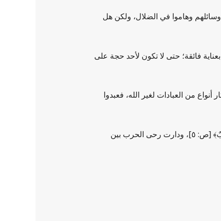
ت وسائلهم وهاموا في الضلال، ولكن هل
بعناية فائقة؛ حتى لا تكون لأحد حجة على
أنواع من العبادات لغير الله، فعبدوا
وجاءت الرسل لتقول للناس: قولوا: لا إله إلا الله تفلحوا، فكان الجواب ﴿أَجَعَلَ ٱلْآلِهَةَ إِلـٰهًا وَاحِدًا إِنَّ هَذَا لَشَيْءٌ عُجَابٌ﴾ [ص: ٥]، ودارت رحى الحرب بين